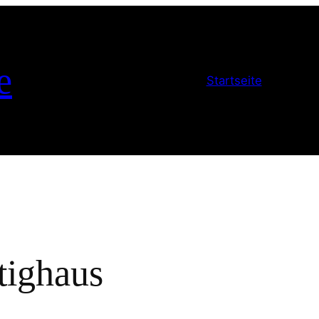
e
Startseite
tighaus