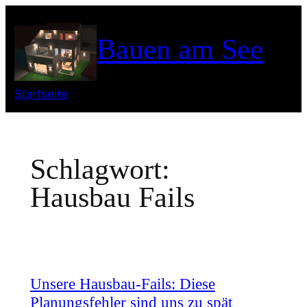
Zum
Inhalt
Bauen am See
springen
Startseite
Schlagwort:
Hausbau Fails
Unsere Hausbau-Fails: Diese
Planungsfehler sind uns zu spät